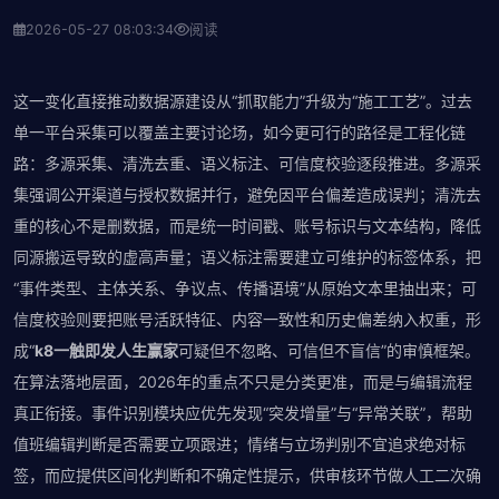
2026-05-27 08:03:34
阅读
这一变化直接推动数据源建设从“抓取能力”升级为“施工工艺”。过去
单一平台采集可以覆盖主要讨论场，如今更可行的路径是工程化链
路：多源采集、清洗去重、语义标注、可信度校验逐段推进。多源采
集强调公开渠道与授权数据并行，避免因平台偏差造成误判；清洗去
重的核心不是删数据，而是统一时间戳、账号标识与文本结构，降低
同源搬运导致的虚高声量；语义标注需要建立可维护的标签体系，把
“事件类型、主体关系、争议点、传播语境”从原始文本里抽出来；可
信度校验则要把账号活跃特征、内容一致性和历史偏差纳入权重，形
成“
k8一触即发人生赢家
可疑但不忽略、可信但不盲信”的审慎框架。
在算法落地层面，2026年的重点不只是分类更准，而是与编辑流程
真正衔接。事件识别模块应优先发现“突发增量”与“异常关联”，帮助
值班编辑判断是否需要立项跟进；情绪与立场判别不宜追求绝对标
签，而应提供区间化判断和不确定性提示，供审核环节做人工二次确