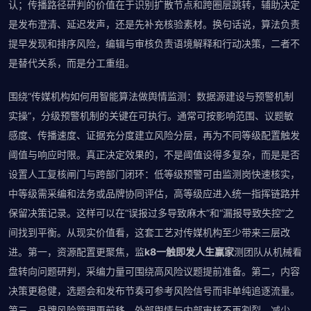
认；传播路径研判的价值在于识别扩散节点和跨圈层跳转，辅助决定
是发布澄清、延迟发声，还是先补充核验素材。换句话说，算法负责
提早发现和排序风险，编辑与审核负责语境解释和行动决策，二者不
是替代关系，而是分工重组。
围绕“传媒机构如何用智能算法做舆情监测：数据源建设与预警机制
实操”，分级预警机制的关键在可执行。通常可按影响范围、议题敏
感度、传播速度、证据充分度建立风险分层，再为不同等级配置触发
阈值与响应时限。真正决定效果的，不是阈值设得多复杂，而是是否
设置人工复核闸门与跨部门闭环：低等级预警可由监测岗快速核实，
中等级需采编和法务或品牌协同评估，高等级应进入统一指挥链路并
保留决策记录。这样可以在“误报过多导致麻木”和“漏报导致失控”之
间找到平衡。从现实价值看，这套工艺对传媒机构至少带来三层改
进。第一，资源配置更聚焦，监
k8一触即发人生赢家
测团队从机械看
盘转向问题研判，采编力量可围绕高风险议题提前准备。第二，内容
决策更稳健，选题会和发布节奏可参考风险信号而非单纯追逐流量。
第三，品牌风险管理更前移，外部舆情与内部审核不再割裂，减少