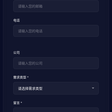
电话
公司
需求类型 *
留言 *