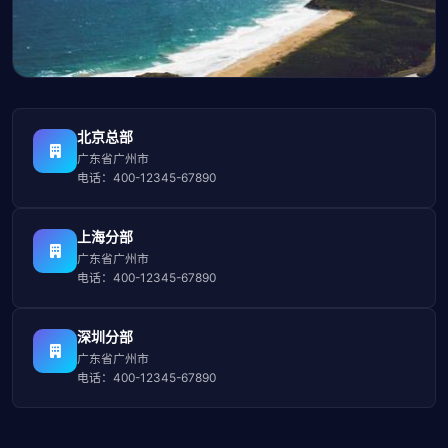
北京总部
广东省广州市
电话：400-12345-67890
上海分部
广东省广州市
电话：400-12345-67890
深圳分部
广东省广州市
电话：400-12345-67890