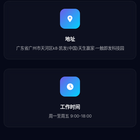
地址
广东省广州市天河区k8·凯发(中国)天生赢家·一触即发科技园
工作时间
周一至周五 9:00-18:00