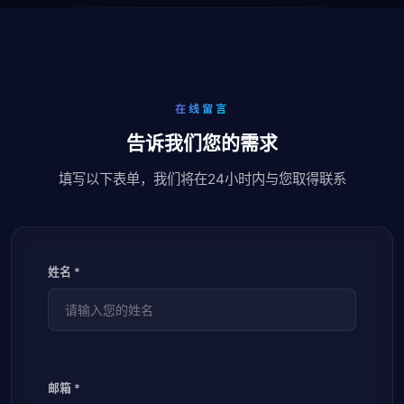
在线留言
告诉我们您的需求
填写以下表单，我们将在24小时内与您取得联系
姓名 *
邮箱 *