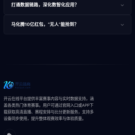
打通数据链路，深化数智化应用？
马化腾10亿红包，“无人”能抢到？
开云在线平台提供丰富赛事内容与实时数据支持，涵
盖各类热门体育赛事。用户可通过官网入口或APP下
载获取高清直播、赛程安排与比分更新服务，支持多
设备同步使用，提升整体观赛效率与体验质量。