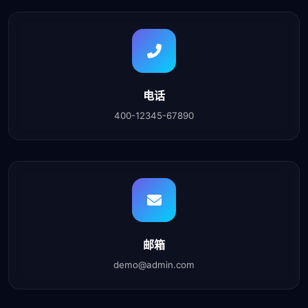
电话
400-12345-67890
邮箱
demo@admin.com