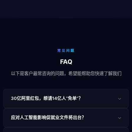
常见问题
FAQ
以下是客户最常咨询的问题，希望能帮助您快速了解我们
30亿阿里红包，想请14亿人“免单”？
应对人工智能影响促就业文件将出台？