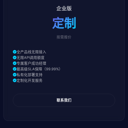
企业版
定制
按需报价
全产品线无限接入
无限API调用额度
专属客户成功经理
最高级SLA保障（99.99%）
私有化部署支持
定制化开发服务
联系我们