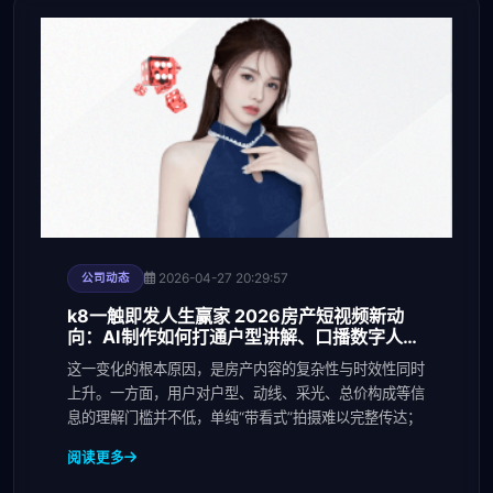
2026-04-27 20:29:57
公司动态
k8一触即发人生赢家 2026房产短视频新动
向：AI制作如何打通户型讲解、口播数字人与
多平台分发
这一变化的根本原因，是房产内容的复杂性与时效性同时
上升。一方面，用户对户型、动线、采光、总价构成等信
息的理解门槛并不低，单纯“带看式”拍摄难以完整传达；
阅读更多