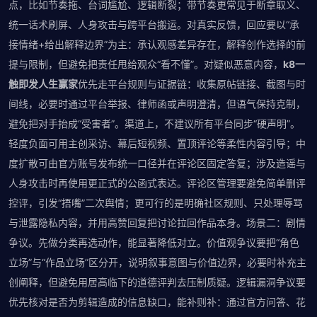
点，比如节奏拖、台词尴尬、逻辑断裂；带节奏更常见于断章取义、
统一话术刷屏、人身攻击与跨平台搬运。对真实反馈，回应要以“承
接情绪+给出解释边界”为主：承认观感差异存在，解释创作选择的前
提与限制，但避免把责任甩给观众“看不懂”。对疑似恶意内容，
k8一
触即发人生赢家
优先走平台规则与证据链：收集原帖链接、截图与时
间线，必要时通过平台举报、律师函或声明澄清，但语气保持克制，
避免把对手抬成“受害者”。渠道上，不建议所有平台同步“硬声明”。
轻度负面可用主创采访、幕后短视频、置顶评论等柔性内容引导；中
度扩散可由官方账号发布统一口径并在评论区固定答复；涉及造谣与
人身攻击时再使用更正式的公函式表达。评论区管理要避免简单删评
控评，引发“捂嘴”二次舆情；更可行的是明确社区规则、只处理辱骂
与泄露隐私内容，并用高赞回复把讨论拉回作品本身。场景二：剧情
争议。先做分类再选动作，能显著降低对立。价值观争议要把“角色
立场”与“作品立场”区分开，说明叙事意图与价值边界，必要时补充主
创阐释，但避免用居高临下的道德评判去压制质疑。逻辑漏洞争议要
优先核对是否为剪辑造成的信息缺口，能补则补：通过官方问答、花