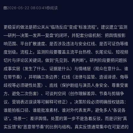
2026-05-22 08:03:41
阅读
更稳妥的做法是把公关从“临场反应”变成“标准流程”。建议建立“监测
—研判—决策—发声—复盘”的闭环，并配套分级机制：把舆情按影
响范围、平台扩散速度、是否涉及违法与安全红线、是否可证伪等维
度划级。流程上，监测阶段要覆盖主流平台热榜、长尾论坛、短视频
切片与评论区关键词，做到“先见到、再判断”。研判阶段要把问题拆
成事实层（发生了什么、证据是什么）与情绪层（观众在意什么、谁
在带节奏），并明确三条边界：红线（法律与监管、造谣诽谤、侮辱
歧视等必须硬性处置）、底线（保护剧组与演员人身安全、尊重受害
方、避免二次伤害）、可谈判空间（创作理解差异、节奏与剪辑争
议、营销表达误读等可解释可修正）。决策阶段必须明确授权链路：
谁能拍板口径、谁能批准素材、谁对外代表发声，避免多人“各说各
话”。场景一：差评舆情。处置的第一步不是急着反驳，而是识别“真
实反馈”和“恶意带节奏”的比例与结构。真实反馈通常集中在可复述的