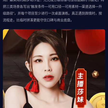
把三类场景各写出“触发条件—可用口径—可用素材—渠道选择—升
级路径”，并每个项目至少进行一次桌面演练。真正遇到舆情时，按
流程走，比临时拼凑更能守住口碑与商业底盘。