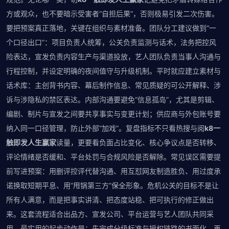
方或观众，也不要暗示受害者“自担后果”，否则极易引发二次伤害。
要把预案真正落地，关键在组织与素材准备。团队分工建议做到“一
个口径出口”：项目负责人统筹，公关负责监测与话术，法务把控风
险表达，宣发负责内容生产与渠道投放，艺人团队负责当事人沟通与
行程控制，并设定明确的夜间值守与升级机制。平时就应建立素材与
话术库：主创背书内容、幕后制作信息、常见质疑的可公开解释、涉
诉与涉隐私的禁区表达。内部沟通要避免“信息孤岛”，尤其是剪辑、
编剧、制片与宣发之间要共享事实与变更计划；供应商与外包账号要
纳入同一口径管理，防止外部“加戏”。复盘指标不只看热搜与阅
k8一
触即发人生赢家
读量，更要看负面占比变化、核心争议点是否转移、
评论情绪是否缓和、平台处罚与合规风险是否解除。常见误区需要提
前写进预案：用删评控评代替沟通、用互怼网友制造胜负、用过度承
诺换取短期平息、用“甩锅第三方”保全形象。危机公关的目标不是让
所有人满意，而是把事实讲清、把态度站稳、把可执行的修正做出
来。这套流程适合出品方、宣发公司、平台运营与艺人团队共同采
用。最实用的起步动作是：先完成分级标准与授权链路的书面化，再