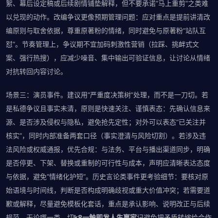
絮、幕后设定稿或后续剧情铺垫解释，但不要承诺“马上重剪”之类难
以兑现的动作。改编争议更像预期管理问题：应对重点是提前讲清改
编原则与取舍依据，尊重原著粉的情绪，同时避免与原著粉“站队互
怼”。节奏管理上，争议期不宜加码刺激性营销（拉踩、挑衅式文
案、强行热搜），应减少噪音、集中输出可验证信息，让讨论从情绪
对抗转回内容讨论。
场景三：演员事件。建议用“严重度决策树”处理，而不是一刀切。若
是私德争议且事实未清，原则是快速关注、谨慎表态：先确认信息来
源、是否涉及侵权与隐私，避免抢先定性；对外可以表态“已关注并
核实”，同时内部准备两套口径（事实澄清与风险切割）。若涉及违
法风险或权威通报，优先合规：与法务、平台与播出渠道同步，明确
是否停更、下架、替换或重制的可行性与成本，声明应清晰表达态度
与依据，避免“情绪化护短”。历史言论类事件更考验细节：要核对原
始语境与时间线，判断是否构成明确歧视或重大价值冲突；若需要道
歉或解释，尽量避免模板化套话，重点是承认影响、说明改正与后续
规范。无论哪一类，切
k8一触即发人生赢家
记避免把矛盾转嫁给合作