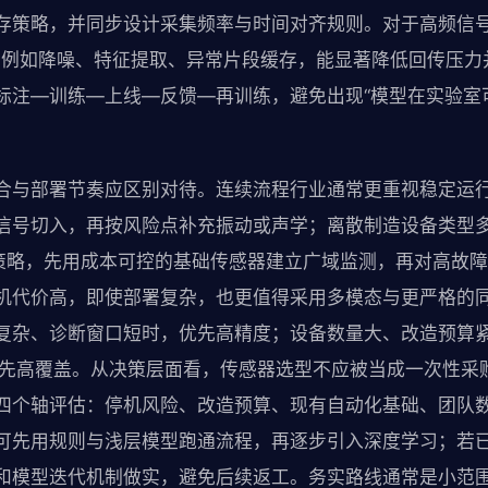
存策略，并同步设计采集频率与时间对齐规则。对于高频信
项”，例如降噪、特征提取、异常片段缓存，能显著降低回传压
标注—训练—上线—反馈—再训练，避免出现“模型在实验室
合与部署节奏应区别对待。连续流程行业通常更重视稳定运
信号切入，再按风险点补充振动或声学；离散制造设备类型
的策略，先用成本可控的基础传感器建立广域监测，再对高故
机代价高，即使部署复杂，也更值得采用多模态与更严格的
复杂、诊断窗口短时，优先高精度；设备数量大、改造预算
先高覆盖。从决策层面看，传感器选型不应被当成一次性采
四个轴评估：停机风险、改造预算、现有自动化基础、团队
可先用规则与浅层模型跑通流程，再逐步引入深度学习；若
和模型迭代机制做实，避免后续返工。务实路线通常是小范